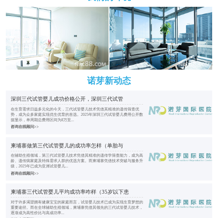
诺芽新动态
深圳三代试管婴儿成功价格公开，深圳三代试管
在生育需求日益多元化的今天，三代试管婴儿技术凭借其精准的遗传筛查优
势，成为众多家庭实现优生优育的首选。2025年深圳三代试管婴儿费用公开数
据显示，单周期总费用区间为8万至...
咨询在线顾问>>
柬埔寨做第三代试管婴儿的成功率怎样（单胎与
在辅助生殖领域，第三代试管婴儿技术凭借其精准的遗传学筛查能力，成为高
龄、遗传病家庭及特殊需求人群的优选方案。而柬埔寨凭借技术突破与服务升
级，2025年已成为亚洲试管婴儿...
咨询在线顾问>>
柬埔寨三代试管婴儿平均成功率咋样（35岁以下患
对于许多渴望拥有健康宝宝的家庭而言，试管婴儿技术已成为实现生育梦想的
重要途径。而在全球辅助生殖领域，柬埔寨凭借其领先的三代试管婴儿技术，
逐渐成为高性价比与高成功率...