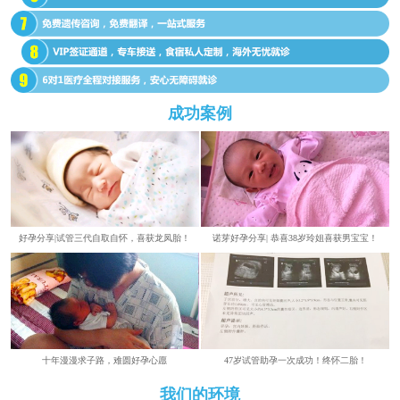
成功案例
好孕分享|试管三代自取自怀，喜获龙凤胎！
诺芽好孕分享| 恭喜38岁玲姐喜获男宝宝！
​​十年漫漫求子路，难圆好孕心愿
47岁试管助孕一次成功！终怀二胎！
我们的环境