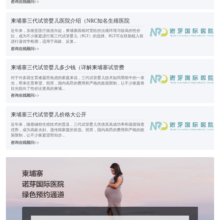
咨询在线顾问>>
柬埔寨三代试管婴儿医院介绍（NRC知名生殖医院
近年来，东南亚医疗旅游兴起，柬埔寨因相对宽松的法规环境与较高的性价
比，成为不少家庭进行第三代试管婴儿（PGT）的选择。PGT可在胚胎植入前
进行遗传学检测，适用于高龄、反复...
咨询在线顾问>>
柬埔寨三代试管婴儿多少钱（详解柬埔寨试管费
对于许多因生育难题而焦虑的家庭来说，三代试管婴儿技术如同黑暗中的一束
光，带来生育希望。然而，国内高昂的费用和严格的政策限制，让不少家庭将
目光投向了性价比更高的柬埔...
咨询在线顾问>>
柬埔寨三代试管婴儿价格大公开
近年来，随着辅助生殖技术的普及，三代试管婴儿凭借其高成功率和基因筛查
优势，成为高龄夫妇、遗传病家庭的首选。然而，国内高昂的费用和严格的政
策限制，让不少家庭望而却步...
咨询在线顾问>>