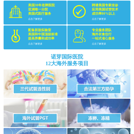
美国30年老牌医院
聘请美国专家坐诊
亚洲唯一分院
应用美国试管技术
美国式医疗服务
成功率80%以上
点击了解更多
点击了解更多
配备胚胎实验室
专业服务团队
美国和中国顶级标准
海外衣食住行
提高养囊和成功率
一站式省心服务
点击了解更多
点击了解更多
诺芽国际医院
12大海外服务项目