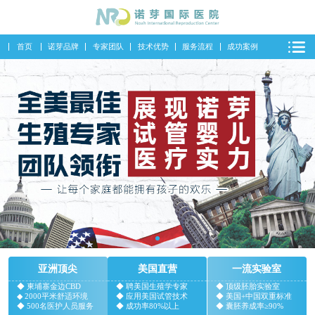
首页
诺芽品牌
专家团队
技术优势
服务流程
成功案例
亚洲顶尖
美国直营
一流实验室
◆ 柬埔寨金边CBD
◆ 聘美国生殖学专家
◆ 顶级胚胎实验室
◆ 2000平米舒适环境
◆ 应用美国试管技术
◆ 美国+中国双重标准
◆ 500名医护人员服务
◆ 成功率80%以上
◆ 囊胚养成率≥90%