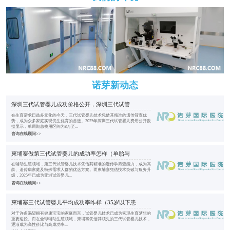
诺芽新动态
深圳三代试管婴儿成功价格公开，深圳三代试管
在生育需求日益多元化的今天，三代试管婴儿技术凭借其精准的遗传筛查优
势，成为众多家庭实现优生优育的首选。2025年深圳三代试管婴儿费用公开数
据显示，单周期总费用区间为8万至...
咨询在线顾问>>
柬埔寨做第三代试管婴儿的成功率怎样（单胎与
在辅助生殖领域，第三代试管婴儿技术凭借其精准的遗传学筛查能力，成为高
龄、遗传病家庭及特殊需求人群的优选方案。而柬埔寨凭借技术突破与服务升
级，2025年已成为亚洲试管婴儿...
咨询在线顾问>>
柬埔寨三代试管婴儿平均成功率咋样（35岁以下患
对于许多渴望拥有健康宝宝的家庭而言，试管婴儿技术已成为实现生育梦想的
重要途径。而在全球辅助生殖领域，柬埔寨凭借其领先的三代试管婴儿技术，
逐渐成为高性价比与高成功率...