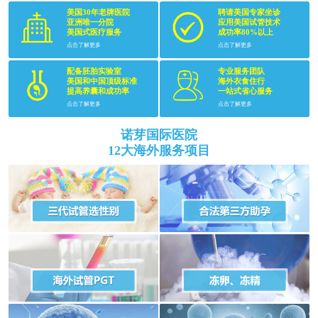
美国30年老牌医院
聘请美国专家坐诊
亚洲唯一分院
应用美国试管技术
美国式医疗服务
成功率80%以上
点击了解更多
点击了解更多
配备胚胎实验室
专业服务团队
美国和中国顶级标准
海外衣食住行
提高养囊和成功率
一站式省心服务
点击了解更多
点击了解更多
诺芽国际医院
12大海外服务项目