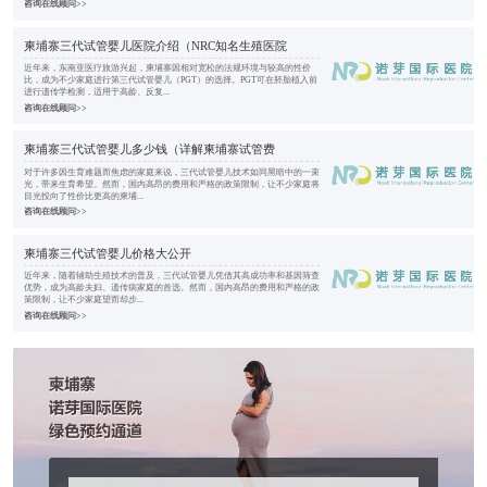
咨询在线顾问>>
柬埔寨三代试管婴儿医院介绍（NRC知名生殖医院
近年来，东南亚医疗旅游兴起，柬埔寨因相对宽松的法规环境与较高的性价
比，成为不少家庭进行第三代试管婴儿（PGT）的选择。PGT可在胚胎植入前
进行遗传学检测，适用于高龄、反复...
咨询在线顾问>>
柬埔寨三代试管婴儿多少钱（详解柬埔寨试管费
对于许多因生育难题而焦虑的家庭来说，三代试管婴儿技术如同黑暗中的一束
光，带来生育希望。然而，国内高昂的费用和严格的政策限制，让不少家庭将
目光投向了性价比更高的柬埔...
咨询在线顾问>>
柬埔寨三代试管婴儿价格大公开
近年来，随着辅助生殖技术的普及，三代试管婴儿凭借其高成功率和基因筛查
优势，成为高龄夫妇、遗传病家庭的首选。然而，国内高昂的费用和严格的政
策限制，让不少家庭望而却步...
咨询在线顾问>>