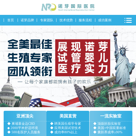
首页
诺芽品牌
专家团队
技术优势
服务流程
成功案例
亚洲顶尖
美国直营
一流实验室
◆ 柬埔寨金边CBD
◆ 聘美国生殖学专家
◆ 顶级胚胎实验室
◆ 2000平米舒适环境
◆ 应用美国试管技术
◆ 美国+中国双重标准
◆ 500名医护人员服务
◆ 成功率80%以上
◆ 囊胚养成率≥90%