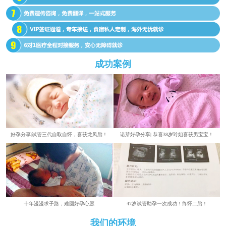
成功案例
好孕分享|试管三代自取自怀，喜获龙凤胎！
诺芽好孕分享| 恭喜38岁玲姐喜获男宝宝！
​​十年漫漫求子路，难圆好孕心愿
47岁试管助孕一次成功！终怀二胎！
我们的环境