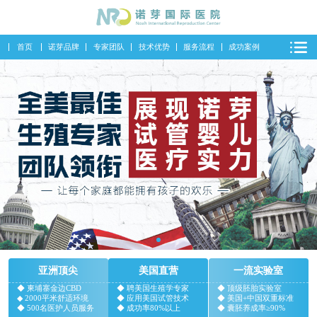
首页
诺芽品牌
专家团队
技术优势
服务流程
成功案例
亚洲顶尖
美国直营
一流实验室
◆ 柬埔寨金边CBD
◆ 聘美国生殖学专家
◆ 顶级胚胎实验室
◆ 2000平米舒适环境
◆ 应用美国试管技术
◆ 美国+中国双重标准
◆ 500名医护人员服务
◆ 成功率80%以上
◆ 囊胚养成率≥90%