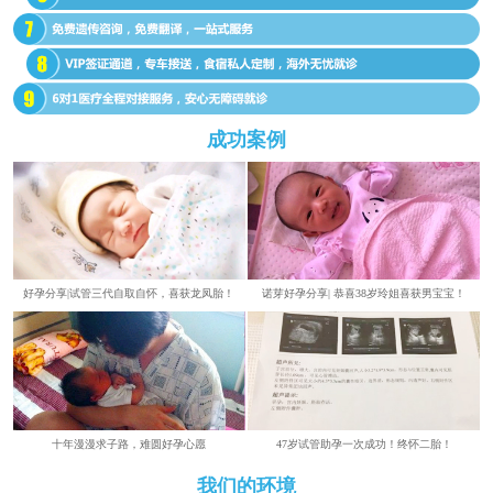
成功案例
好孕分享|试管三代自取自怀，喜获龙凤胎！
诺芽好孕分享| 恭喜38岁玲姐喜获男宝宝！
​​十年漫漫求子路，难圆好孕心愿
47岁试管助孕一次成功！终怀二胎！
我们的环境