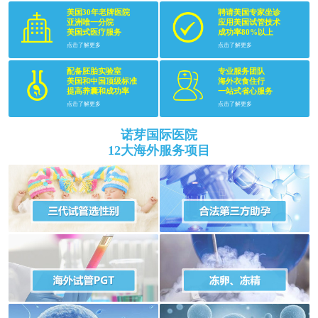
美国30年老牌医院
聘请美国专家坐诊
亚洲唯一分院
应用美国试管技术
美国式医疗服务
成功率80%以上
点击了解更多
点击了解更多
配备胚胎实验室
专业服务团队
美国和中国顶级标准
海外衣食住行
提高养囊和成功率
一站式省心服务
点击了解更多
点击了解更多
诺芽国际医院
12大海外服务项目