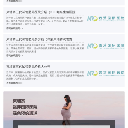
咨询在线顾问>>
柬埔寨三代试管婴儿医院介绍（NRC知名生殖医院
近年来，东南亚医疗旅游兴起，柬埔寨因相对宽松的法规环境与较高的性价
比，成为不少家庭进行第三代试管婴儿（PGT）的选择。PGT可在胚胎植入前
进行遗传学检测，适用于高龄、反复...
咨询在线顾问>>
柬埔寨三代试管婴儿多少钱（详解柬埔寨试管费
对于许多因生育难题而焦虑的家庭来说，三代试管婴儿技术如同黑暗中的一束
光，带来生育希望。然而，国内高昂的费用和严格的政策限制，让不少家庭将
目光投向了性价比更高的柬埔...
咨询在线顾问>>
柬埔寨三代试管婴儿价格大公开
近年来，随着辅助生殖技术的普及，三代试管婴儿凭借其高成功率和基因筛查
优势，成为高龄夫妇、遗传病家庭的首选。然而，国内高昂的费用和严格的政
策限制，让不少家庭望而却步...
咨询在线顾问>>