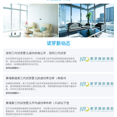
诺芽新动态
深圳三代试管婴儿成功价格公开，深圳三代试管
在生育需求日益多元化的今天，三代试管婴儿技术凭借其精准的遗传筛查优
势，成为众多家庭实现优生优育的首选。2025年深圳三代试管婴儿费用公开数
据显示，单周期总费用区间为8万至...
咨询在线顾问>>
柬埔寨做第三代试管婴儿的成功率怎样（单胎与
在辅助生殖领域，第三代试管婴儿技术凭借其精准的遗传学筛查能力，成为高
龄、遗传病家庭及特殊需求人群的优选方案。而柬埔寨凭借技术突破与服务升
级，2025年已成为亚洲试管婴儿...
咨询在线顾问>>
柬埔寨三代试管婴儿平均成功率咋样（35岁以下患
对于许多渴望拥有健康宝宝的家庭而言，试管婴儿技术已成为实现生育梦想的
重要途径。而在全球辅助生殖领域，柬埔寨凭借其领先的三代试管婴儿技术，
逐渐成为高性价比与高成功率...