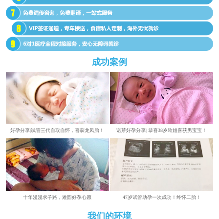
成功案例
好孕分享|试管三代自取自怀，喜获龙凤胎！
诺芽好孕分享| 恭喜38岁玲姐喜获男宝宝！
​​十年漫漫求子路，难圆好孕心愿
47岁试管助孕一次成功！终怀二胎！
我们的环境