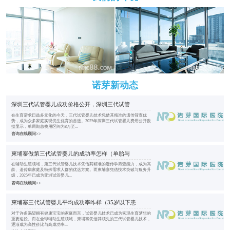
诺芽新动态
深圳三代试管婴儿成功价格公开，深圳三代试管
在生育需求日益多元化的今天，三代试管婴儿技术凭借其精准的遗传筛查优
势，成为众多家庭实现优生优育的首选。2025年深圳三代试管婴儿费用公开数
据显示，单周期总费用区间为8万至...
咨询在线顾问>>
柬埔寨做第三代试管婴儿的成功率怎样（单胎与
在辅助生殖领域，第三代试管婴儿技术凭借其精准的遗传学筛查能力，成为高
龄、遗传病家庭及特殊需求人群的优选方案。而柬埔寨凭借技术突破与服务升
级，2025年已成为亚洲试管婴儿...
咨询在线顾问>>
柬埔寨三代试管婴儿平均成功率咋样（35岁以下患
对于许多渴望拥有健康宝宝的家庭而言，试管婴儿技术已成为实现生育梦想的
重要途径。而在全球辅助生殖领域，柬埔寨凭借其领先的三代试管婴儿技术，
逐渐成为高性价比与高成功率...