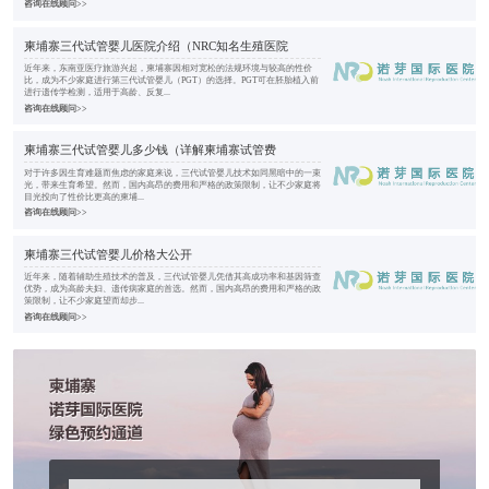
咨询在线顾问>>
柬埔寨三代试管婴儿医院介绍（NRC知名生殖医院
近年来，东南亚医疗旅游兴起，柬埔寨因相对宽松的法规环境与较高的性价
比，成为不少家庭进行第三代试管婴儿（PGT）的选择。PGT可在胚胎植入前
进行遗传学检测，适用于高龄、反复...
咨询在线顾问>>
柬埔寨三代试管婴儿多少钱（详解柬埔寨试管费
对于许多因生育难题而焦虑的家庭来说，三代试管婴儿技术如同黑暗中的一束
光，带来生育希望。然而，国内高昂的费用和严格的政策限制，让不少家庭将
目光投向了性价比更高的柬埔...
咨询在线顾问>>
柬埔寨三代试管婴儿价格大公开
近年来，随着辅助生殖技术的普及，三代试管婴儿凭借其高成功率和基因筛查
优势，成为高龄夫妇、遗传病家庭的首选。然而，国内高昂的费用和严格的政
策限制，让不少家庭望而却步...
咨询在线顾问>>