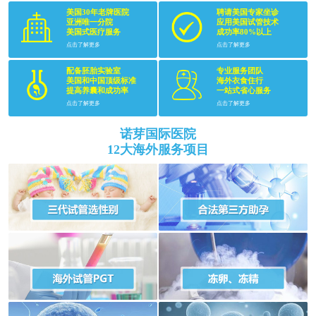
美国30年老牌医院
聘请美国专家坐诊
亚洲唯一分院
应用美国试管技术
美国式医疗服务
成功率80%以上
点击了解更多
点击了解更多
配备胚胎实验室
专业服务团队
美国和中国顶级标准
海外衣食住行
提高养囊和成功率
一站式省心服务
点击了解更多
点击了解更多
诺芽国际医院
12大海外服务项目