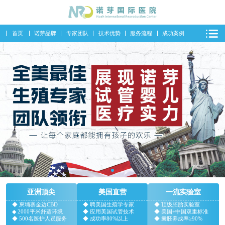
首页
诺芽品牌
专家团队
技术优势
服务流程
成功案例
亚洲顶尖
美国直营
一流实验室
◆ 柬埔寨金边CBD
◆ 聘美国生殖学专家
◆ 顶级胚胎实验室
◆ 2000平米舒适环境
◆ 应用美国试管技术
◆ 美国+中国双重标准
◆ 500名医护人员服务
◆ 成功率80%以上
◆ 囊胚养成率≥90%