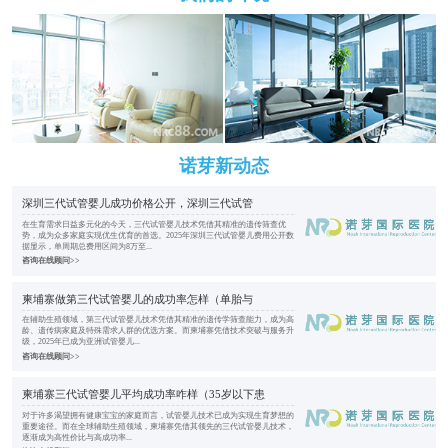
诺芽新动态
深圳三代试管婴儿成功价格公开，深圳三代试管
在生育需求日益多元化的今天，三代试管婴儿技术凭借其精准的遗传筛查优
势，成为众多家庭实现优生优育的首选。2025年深圳三代试管婴儿费用公开数
据显示，单周期总费用区间为8万至...
咨询在线顾问>>
柬埔寨做第三代试管婴儿的成功率怎样（单胎与
在辅助生殖领域，第三代试管婴儿技术凭借其精准的遗传学筛查能力，成为高
龄、遗传病家庭及特殊需求人群的优选方案。而柬埔寨凭借技术突破与服务升
级，2025年已成为亚洲试管婴儿...
咨询在线顾问>>
柬埔寨三代试管婴儿平均成功率咋样（35岁以下患
对于许多渴望拥有健康宝宝的家庭而言，试管婴儿技术已成为实现生育梦想的
重要途径。而在全球辅助生殖领域，柬埔寨凭借其领先的三代试管婴儿技术，
逐渐成为高性价比与高成功率...