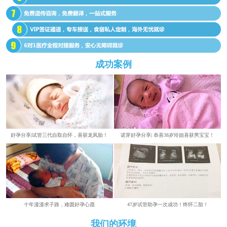
成功案例
好孕分享|试管三代自取自怀，喜获龙凤胎！
诺芽好孕分享| 恭喜38岁玲姐喜获男宝宝！
​​十年漫漫求子路，难圆好孕心愿
47岁试管助孕一次成功！终怀二胎！
我们的环境