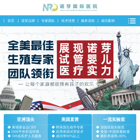
首页
诺芽品牌
专家团队
技术优势
服务流程
成功案例
亚洲顶尖
美国直营
一流实验室
◆ 柬埔寨金边CBD
◆ 聘美国生殖学专家
◆ 顶级胚胎实验室
◆ 2000平米舒适环境
◆ 应用美国试管技术
◆ 美国+中国双重标准
◆ 500名医护人员服务
◆ 成功率80%以上
◆ 囊胚养成率≥90%