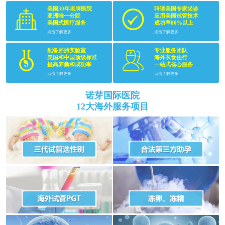
美国30年老牌医院
聘请美国专家坐诊
亚洲唯一分院
应用美国试管技术
美国式医疗服务
成功率80%以上
点击了解更多
点击了解更多
配备胚胎实验室
专业服务团队
美国和中国顶级标准
海外衣食住行
提高养囊和成功率
一站式省心服务
点击了解更多
点击了解更多
诺芽国际医院
12大海外服务项目