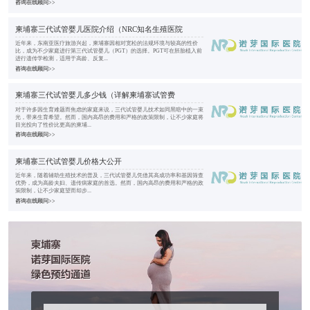
咨询在线顾问>>
柬埔寨三代试管婴儿医院介绍（NRC知名生殖医院
近年来，东南亚医疗旅游兴起，柬埔寨因相对宽松的法规环境与较高的性价
比，成为不少家庭进行第三代试管婴儿（PGT）的选择。PGT可在胚胎植入前
进行遗传学检测，适用于高龄、反复...
咨询在线顾问>>
柬埔寨三代试管婴儿多少钱（详解柬埔寨试管费
对于许多因生育难题而焦虑的家庭来说，三代试管婴儿技术如同黑暗中的一束
光，带来生育希望。然而，国内高昂的费用和严格的政策限制，让不少家庭将
目光投向了性价比更高的柬埔...
咨询在线顾问>>
柬埔寨三代试管婴儿价格大公开
近年来，随着辅助生殖技术的普及，三代试管婴儿凭借其高成功率和基因筛查
优势，成为高龄夫妇、遗传病家庭的首选。然而，国内高昂的费用和严格的政
策限制，让不少家庭望而却步...
咨询在线顾问>>