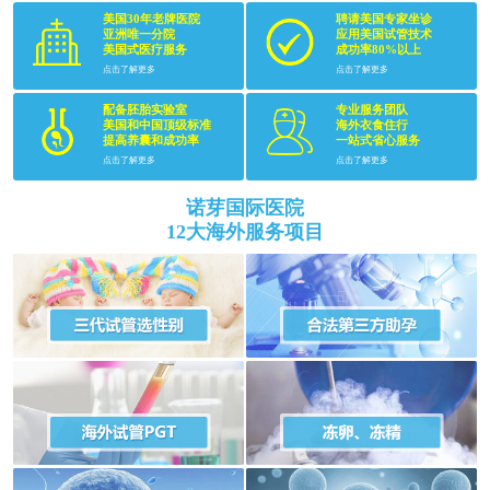
美国30年老牌医院
聘请美国专家坐诊
亚洲唯一分院
应用美国试管技术
美国式医疗服务
成功率80%以上
点击了解更多
点击了解更多
配备胚胎实验室
专业服务团队
美国和中国顶级标准
海外衣食住行
提高养囊和成功率
一站式省心服务
点击了解更多
点击了解更多
诺芽国际医院
12大海外服务项目