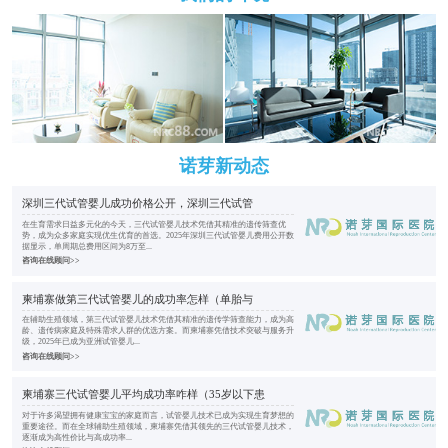
诺芽新动态
深圳三代试管婴儿成功价格公开，深圳三代试管
在生育需求日益多元化的今天，三代试管婴儿技术凭借其精准的遗传筛查优
势，成为众多家庭实现优生优育的首选。2025年深圳三代试管婴儿费用公开数
据显示，单周期总费用区间为8万至...
咨询在线顾问>>
柬埔寨做第三代试管婴儿的成功率怎样（单胎与
在辅助生殖领域，第三代试管婴儿技术凭借其精准的遗传学筛查能力，成为高
龄、遗传病家庭及特殊需求人群的优选方案。而柬埔寨凭借技术突破与服务升
级，2025年已成为亚洲试管婴儿...
咨询在线顾问>>
柬埔寨三代试管婴儿平均成功率咋样（35岁以下患
对于许多渴望拥有健康宝宝的家庭而言，试管婴儿技术已成为实现生育梦想的
重要途径。而在全球辅助生殖领域，柬埔寨凭借其领先的三代试管婴儿技术，
逐渐成为高性价比与高成功率...