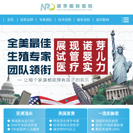
首页
诺芽品牌
专家团队
技术优势
服务流程
成功案例
亚洲顶尖
美国直营
一流实验室
◆ 柬埔寨金边CBD
◆ 聘美国生殖学专家
◆ 顶级胚胎实验室
◆ 2000平米舒适环境
◆ 应用美国试管技术
◆ 美国+中国双重标准
◆ 500名医护人员服务
◆ 成功率80%以上
◆ 囊胚养成率≥90%