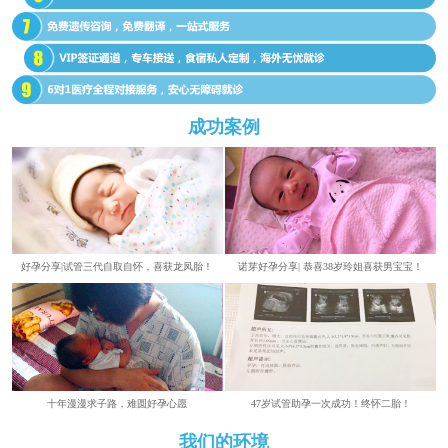
成功案例
好孕分享|试管三代自取自怀，喜获龙凤胎！
诺芽好孕分享| 恭喜38岁玲姐喜获男宝宝！
​​十年漫漫求子路，难圆好孕心愿
47岁试管助孕一次成功！终怀二胎！
我们的环境