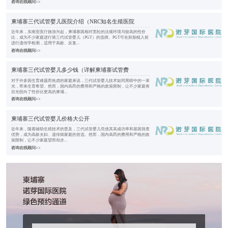
咨询在线顾问>>
柬埔寨三代试管婴儿医院介绍（NRC知名生殖医院
近年来，东南亚医疗旅游兴起，柬埔寨因相对宽松的法规环境与较高的性价
比，成为不少家庭进行第三代试管婴儿（PGT）的选择。PGT可在胚胎植入前
进行遗传学检测，适用于高龄、反复...
咨询在线顾问>>
柬埔寨三代试管婴儿多少钱（详解柬埔寨试管费
对于许多因生育难题而焦虑的家庭来说，三代试管婴儿技术如同黑暗中的一束
光，带来生育希望。然而，国内高昂的费用和严格的政策限制，让不少家庭将
目光投向了性价比更高的柬埔...
咨询在线顾问>>
柬埔寨三代试管婴儿价格大公开
近年来，随着辅助生殖技术的普及，三代试管婴儿凭借其高成功率和基因筛查
优势，成为高龄夫妇、遗传病家庭的首选。然而，国内高昂的费用和严格的政
策限制，让不少家庭望而却步...
咨询在线顾问>>