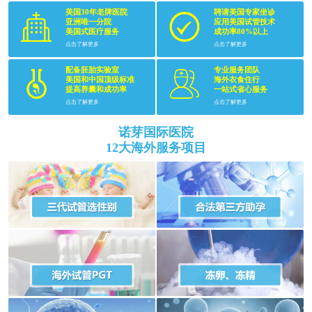
美国30年老牌医院
聘请美国专家坐诊
亚洲唯一分院
应用美国试管技术
美国式医疗服务
成功率80%以上
点击了解更多
点击了解更多
配备胚胎实验室
专业服务团队
美国和中国顶级标准
海外衣食住行
提高养囊和成功率
一站式省心服务
点击了解更多
点击了解更多
诺芽国际医院
12大海外服务项目