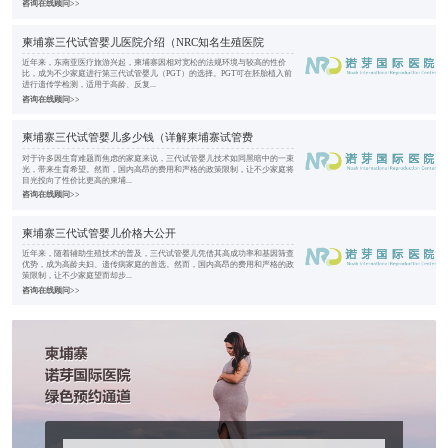
咨询在线顾问>>
柬埔寨三代试管婴儿医院介绍（NRC知名生殖医院
近年来，东南亚医疗旅游兴起，柬埔寨因相对宽松的法规环境与较高的性价
比，成为不少家庭进行第三代试管婴儿（PGT）的选择。PGT可在胚胎植入前
进行遗传学检测，适用于高龄、反复...
咨询在线顾问>>
柬埔寨三代试管婴儿多少钱（详解柬埔寨试管费
对于许多因生育难题而焦虑的家庭来说，三代试管婴儿技术如同黑暗中的一束
光，带来生育希望。然而，国内高昂的费用和严格的政策限制，让不少家庭将
目光投向了性价比更高的柬埔...
咨询在线顾问>>
柬埔寨三代试管婴儿价格大公开
近年来，随着辅助生殖技术的普及，三代试管婴儿凭借其高成功率和基因筛查
优势，成为高龄夫妇、遗传病家庭的首选。然而，国内高昂的费用和严格的政
策限制，让不少家庭望而却步...
咨询在线顾问>>