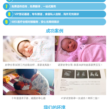
成功案例
好孕分享|试管三代自取自怀，喜获龙凤胎！
诺芽好孕分享| 恭喜38岁玲姐喜获男宝宝！
​​十年漫漫求子路，难圆好孕心愿
47岁试管助孕一次成功！终怀二胎！
我们的环境