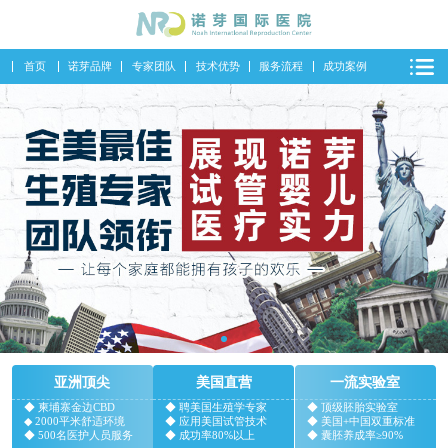
首页
诺芽品牌
专家团队
技术优势
服务流程
成功案例
亚洲顶尖
美国直营
一流实验室
◆ 柬埔寨金边CBD
◆ 聘美国生殖学专家
◆ 顶级胚胎实验室
◆ 2000平米舒适环境
◆ 应用美国试管技术
◆ 美国+中国双重标准
◆ 500名医护人员服务
◆ 成功率80%以上
◆ 囊胚养成率≥90%