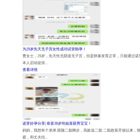
为29岁先天无子宫女性成功试管助孕！
曹女士，29岁，先天性无阴道无子宫，但是卵巢发育正常，只能通过诺芽
本人启动促排...
查看详情
诺芽好孕分享| 恭喜38岁玲姐喜获男宝宝！
妈妈，我想有个弟弟 跟随二胎脚步，高龄追二胎 二胎政策开放以来，
庭，和丈夫结...