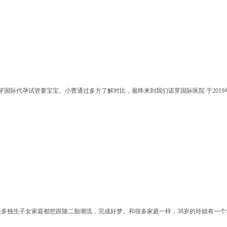
国际代孕试管要宝宝。小曹通过多方了解对比，最终来到我们诺芽国际医院 于2019年
很多独生子女家庭都想跟随二胎潮流，完成好梦。和很多家庭一样，38岁的玲姐有一个