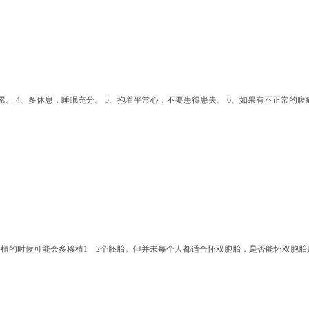
。 4、多休息，睡眠充分。 5、抱着平常心，不要患得患失。 6、如果有不正常的腹痛、
植的时候可能会多移植1—2个胚胎。但并未每个人都适合怀双胞胎，是否能怀双胞胎