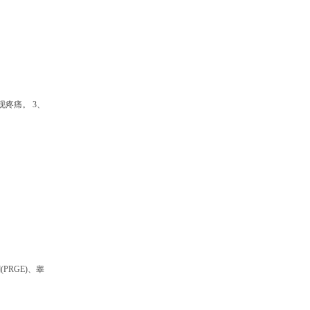
疼痛。 3、
PRGE)、睾