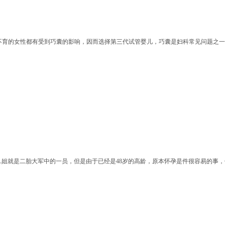
实很多不孕不育的女性都有受到巧囊的影响，因而选择第三代试管婴儿，巧囊是妇科常见问题之
L姐就是二胎大军中的一员，但是由于已经是48岁的高龄，原本怀孕是件很容易的事