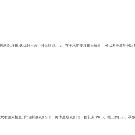
感染;注射HCG34～36小时后取卵。 2、在手术前要注射麻醉剂，可以避免取卵时出现
激素检查: 卵泡刺激素(FSH)、黄体生成素(LH)、促乳素(PRL)、雌二醇(E2)、孕酮(