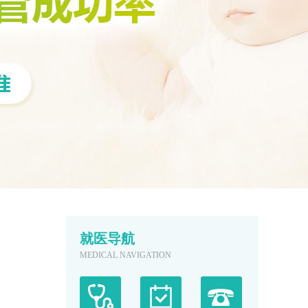
就医导航
MEDICAL NAVIGATION