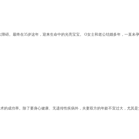
大障碍。最终在35岁这年，迎来生命中的光亮宝宝。 O女士和老公结婚多年，一直未
手术的成功率。除了要身心健康、无遗传性疾病外，夫妻双方的年龄不宜过大，尤其是