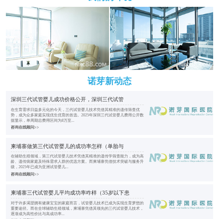
诺芽新动态
深圳三代试管婴儿成功价格公开，深圳三代试管
在生育需求日益多元化的今天，三代试管婴儿技术凭借其精准的遗传筛查优
势，成为众多家庭实现优生优育的首选。2025年深圳三代试管婴儿费用公开数
据显示，单周期总费用区间为8万至...
咨询在线顾问>>
柬埔寨做第三代试管婴儿的成功率怎样（单胎与
在辅助生殖领域，第三代试管婴儿技术凭借其精准的遗传学筛查能力，成为高
龄、遗传病家庭及特殊需求人群的优选方案。而柬埔寨凭借技术突破与服务升
级，2025年已成为亚洲试管婴儿...
咨询在线顾问>>
柬埔寨三代试管婴儿平均成功率咋样（35岁以下患
对于许多渴望拥有健康宝宝的家庭而言，试管婴儿技术已成为实现生育梦想的
重要途径。而在全球辅助生殖领域，柬埔寨凭借其领先的三代试管婴儿技术，
逐渐成为高性价比与高成功率...