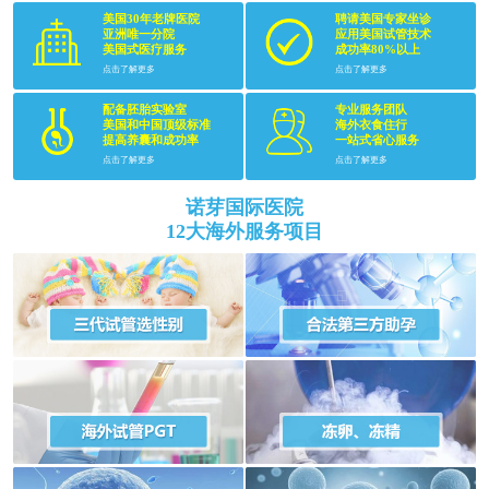
美国30年老牌医院
聘请美国专家坐诊
亚洲唯一分院
应用美国试管技术
美国式医疗服务
成功率80%以上
点击了解更多
点击了解更多
配备胚胎实验室
专业服务团队
美国和中国顶级标准
海外衣食住行
提高养囊和成功率
一站式省心服务
点击了解更多
点击了解更多
诺芽国际医院
12大海外服务项目