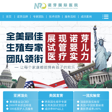
首页
诺芽品牌
专家团队
技术优势
服务流程
成功案例
亚洲顶尖
美国直营
一流实验室
◆ 柬埔寨金边CBD
◆ 聘美国生殖学专家
◆ 顶级胚胎实验室
◆ 2000平米舒适环境
◆ 应用美国试管技术
◆ 美国+中国双重标准
◆ 500名医护人员服务
◆ 成功率80%以上
◆ 囊胚养成率≥90%