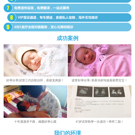
成功案例
好孕分享|试管三代自取自怀，喜获龙凤胎！
诺芽好孕分享| 恭喜38岁玲姐喜获男宝宝！
​​十年漫漫求子路，难圆好孕心愿
47岁试管助孕一次成功！终怀二胎！
我们的环境