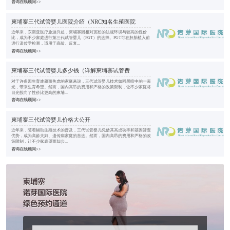
咨询在线顾问>>
柬埔寨三代试管婴儿医院介绍（NRC知名生殖医院
近年来，东南亚医疗旅游兴起，柬埔寨因相对宽松的法规环境与较高的性价
比，成为不少家庭进行第三代试管婴儿（PGT）的选择。PGT可在胚胎植入前
进行遗传学检测，适用于高龄、反复...
咨询在线顾问>>
柬埔寨三代试管婴儿多少钱（详解柬埔寨试管费
对于许多因生育难题而焦虑的家庭来说，三代试管婴儿技术如同黑暗中的一束
光，带来生育希望。然而，国内高昂的费用和严格的政策限制，让不少家庭将
目光投向了性价比更高的柬埔...
咨询在线顾问>>
柬埔寨三代试管婴儿价格大公开
近年来，随着辅助生殖技术的普及，三代试管婴儿凭借其高成功率和基因筛查
优势，成为高龄夫妇、遗传病家庭的首选。然而，国内高昂的费用和严格的政
策限制，让不少家庭望而却步...
咨询在线顾问>>